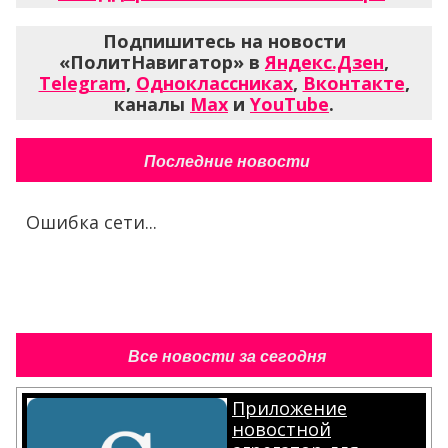
Подпишитесь на новости
«ПолитНавигатор» в
Яндекс.Дзен
,
Telegram
,
Одноклассниках
,
Вконтакте
,
каналы
Max
и
YouTube
.
Последние новости
Ошибка сети...
Все новости за сегодня
Приложение
новостной