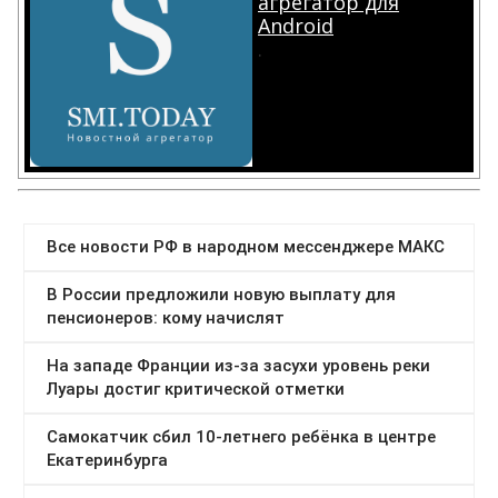
агрегатор для
Android
.