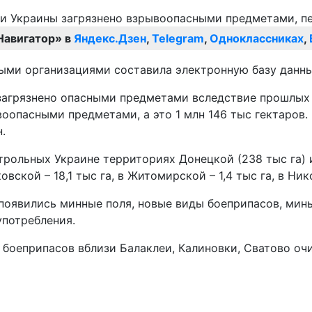
Навигатор» в
Яндекс.Дзен
,
Telegram
,
Одноклассниках
,
ными организациями составила электронную базу данн
загрязнено опасными предметами вследствие прошлых в
воопасными предметами, а это 1 млн 146 тыс гектаров
.
трольных Украине территориях Донецкой (238 тыс га) и
ковской – 18,1 тыс га, в Житомирской – 1,4 тыс га, в Ник
появились минные поля, новые виды боеприпасов, мин
употребления.
боеприпасов вблизи Балаклеи, Калиновки, Сватово очи