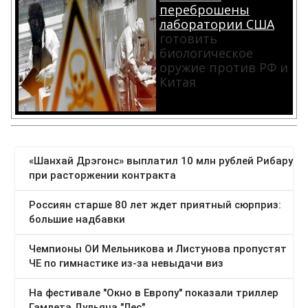
переброшены
лаборатории США
готовить
биологическое
оружие против РФ и
Китая