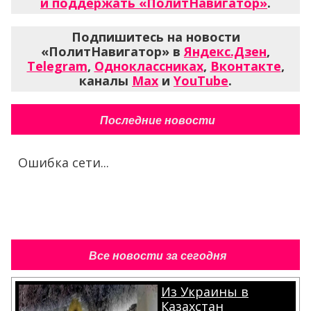
и поддержать «ПолитНавигатор»
.
Подпишитесь на новости
«ПолитНавигатор» в
Яндекс.Дзен
,
Telegram
,
Одноклассниках
,
Вконтакте
,
каналы
Max
и
YouTube
.
Последние новости
Ошибка сети...
Все новости за сегодня
Из Украины в
Казахстан