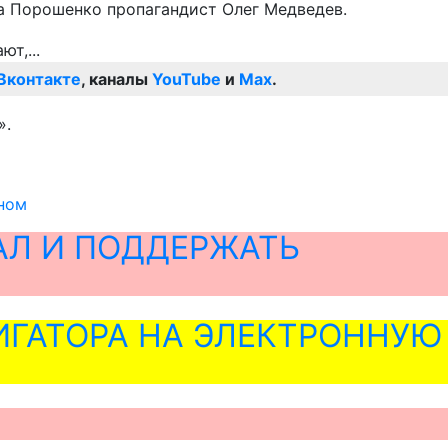
ба Порошенко пропагандист Олег Медведев.
Вконтакте
, каналы
YouTube
и
Max
.
».
оном
АЛ И ПОДДЕРЖАТЬ
ГАТОРА НА ЭЛЕКТРОННУЮ