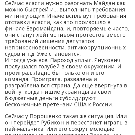
Сейчас власти нужно разогнать Майдан как
можно быстрей и… выполнить требования
митингующих. Иначе всплывут требования
отставки власти, как это произошло в
финале Евромайдана, и, повторяемые часто,
они станут лейтмотивом протестов вместо
требований лишения депутатов
неприкосновенности, антикоррупционных
судов и т.д. Уже становятся.
И тогда уже все. Пароход уплыл. Янукович
послушался голубей в своем окружении. И
проиграл. Ладно бы только он и его
команда. Проиграла, развалена и
разграблена вся страна. Да еще ввергнута в
войну, когда нищие украинцы за свои
бюджетные деньги субсидируют
бесконечные претензии США к России.
Сейчас у Порошенко такая же ситуация. Или
он перейдет Рубикон и перестанет играть в
пай-мальчика. Или его сожрут молодые
политические коммивояжеры Запада, как