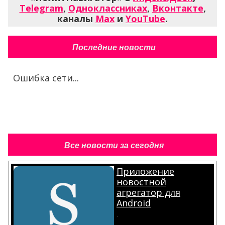
Telegram
,
Одноклассниках
,
Вконтакте
,
каналы
Max
и
YouTube
.
Последние новости
Ошибка сети...
Все новости за сегодня
Приложение
новостной
агрегатор для
Android
.