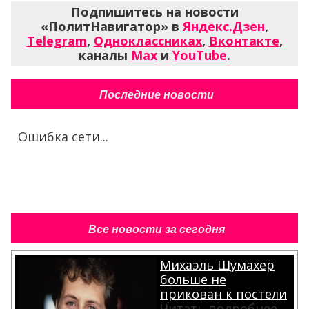
Подпишитесь на новости
«ПолитНавигатор» в
Яндекс.Дзен
,
Telegram
,
Одноклассниках
,
Вконтакте
,
каналы
Max
и
YouTube
.
Последние новости
Ошибка сети...
Все новости за сегодня
Михаэль Шумахер
больше не
прикован к постели
Читать подробнее