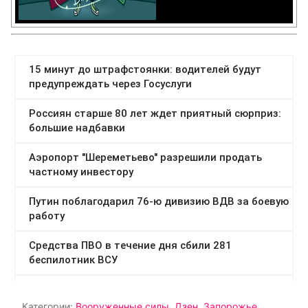
Категории:
Вооруженные силы
,
Дзен
,
Запорожье
,