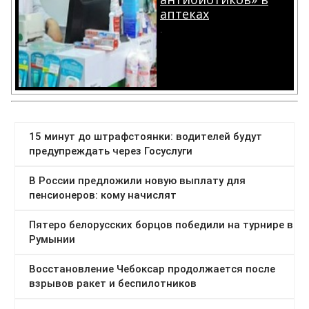
аптеках
.