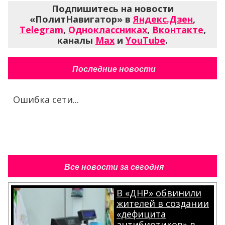
Подпишитесь на новости
«ПолитНавигатор» в
Яндекс.Дзен
,
Telegram
,
Одноклассниках
,
Вконтакте
,
каналы
Max
и
YouTube
.
Последние новости
Ошибка сети...
Все новости за сегодня
В «ДНР» обвинили
жителей в создании
«дефицита
антибиотиков» в