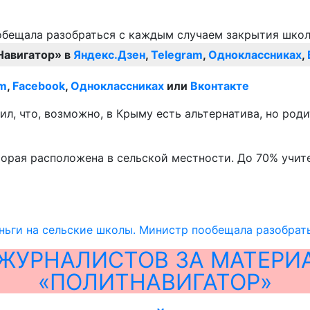
Навигатор» в
Яндекс.Дзен
,
Telegram
,
Одноклассниках
,
am
,
Facebook
,
Одноклассниках
или
Вконтакте
л, что, возможно, в Крыму есть альтернатива, но род
орая расположена в сельской местности. До 70% учит
ньги на сельские школы. Министр пообещала разобрат
ЖУРНАЛИСТОВ ЗА МАТЕРИ
«ПОЛИТНАВИГАТОР»