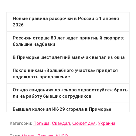
Категории:
Польша
,
Скандал
,
Сюжет дня
,
Украина
Тэги:
Мазур
,
Польша
,
УНСО