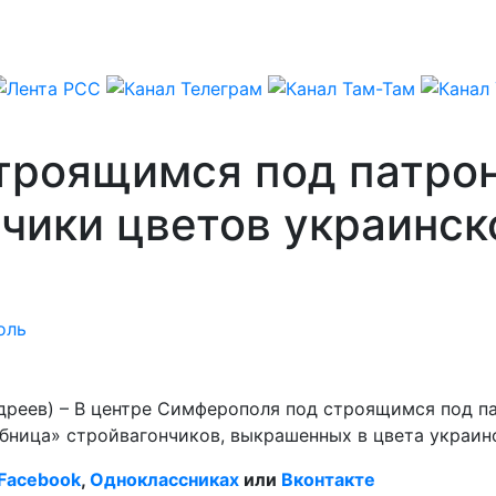
троящимся под патро
чики цветов украинск
оль
дреев) – В центре Симферополя под строящимся под п
ница» стройвагончиков, выкрашенных в цвета украинс
Facebook
,
Одноклассниках
или
Вконтакте