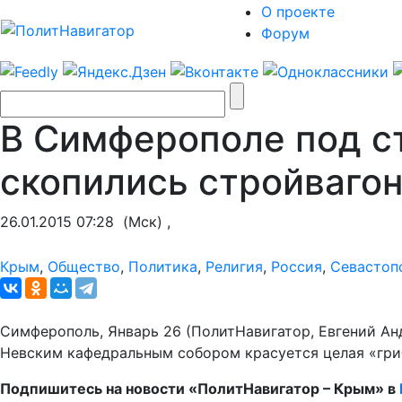
О проекте
Форум
В Симферополе под с
скопились стройвагон
26.01.2015 07:28
(Мск) ,
Крым
,
Общество
,
Политика
,
Религия
,
Россия
,
Севастоп
Симферополь, Январь 26 (ПолитНавигатор, Евгений Ан
Невским кафедральным собором красуется целая «гриб
Подпишитесь на новости «ПолитНавигатор – Крым» в