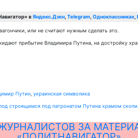
Навигатор» в
Яндекс.Дзен
,
Telegram
,
Одноклассниках
,
агончики, или не считают нужным сделать это.
жидают прибытие Владимира Путина, на достройку храм
димир Путин
,
украинская символика
под строящимся под патронатом Путина храмом скопил
ЖУРНАЛИСТОВ ЗА МАТЕРИ
«ПОЛИТНАВИГАТОР»