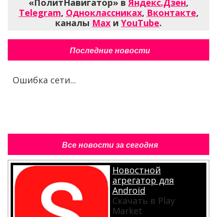
«ПолитНавигатор» в
Яндекс.Дзен
,
Telegram
,
Одноклассниках
,
Вконтакте
,
каналы
Max
и
YouTube
.
Последние новости
Ошибка сети...
Все новости за сегодня
Новостной
агрегатор для
Android
Скачать в Play
Market