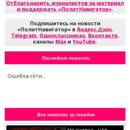
Отблагодарить журналистов за материал
и поддержать «ПолитНавигатор»
.
Подпишитесь на новости
«ПолитНавигатор» в
Яндекс.Дзен
,
Telegram
,
Одноклассниках
,
Вконтакте
,
каналы
Max
и
YouTube
.
Последние новости
Ошибка сети...
Все новости за сегодня
Не знаешь, что