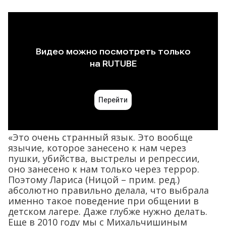
«Это очень странный язык. Это вообще
язычие, которое занесено к нам через
пушки, убийства, выстрелы и репрессии,
оно занесено к нам только через террор.
Поэтому Лариса (Ницой – прим. ред.)
абсолютно правильно делала, что выбрала
именно такое поведение при общении в
детском лагере. Даже глубже нужно делать.
Еще в 2010 году мы с Михальчишиным