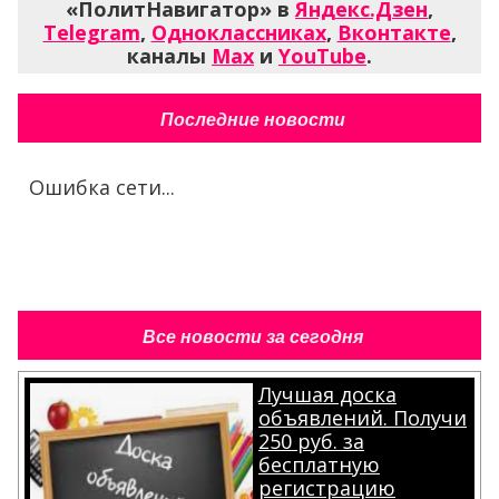
«ПолитНавигатор» в
Яндекс.Дзен
,
Telegram
,
Одноклассниках
,
Вконтакте
,
каналы
Max
и
YouTube
.
Последние новости
Ошибка сети...
Все новости за сегодня
Лучшая доска
объявлений. Получи
250 руб. за
бесплатную
регистрацию