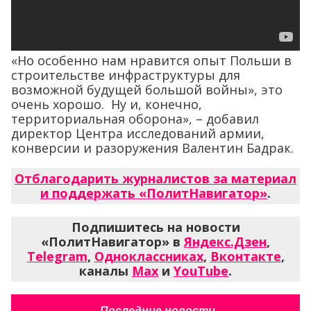
«Но особенно нам нравится опыт Польши в
строительстве инфраструктуры для
возможной будущей большой войны», это
очень хорошо. Ну и, конечно,
территориальная оборона», – добавил
директор Центра исследований армии,
конверсии и разоружения Валентин Бадрак.
Отблагодарить журналистов за материал
и поддержать «ПолитНавигатор»
.
Подпишитесь на новости
«ПолитНавигатор» в
Яндекс.Дзен
,
Telegram
,
Одноклассниках
,
Вконтакте
,
каналы
Max
и
YouTube
.
Последние новости