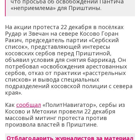
что просьба об освобождении Пантича
«неприемлема» для Приштины.
На акции протеста 22 декабря в посёлках
Рудар и Звечан на севере Косово Горан
Ракич, председатель партии «Сербский
список», представляющей интересы
косовских сербов перед Приштиной,
объявил условия для снятия баррикад. Он
потребовал «освобождения арестованных
сербов, отказ от практики «расстрельных
списков» и вывода специальных
подразделений косовской полиции с севера
края».
Как
сообщал
«ПолитНавигатор», сербы из
Косово и Метохии провели 22 декабря
массовый митинг протеста против
произвола властей в Приштине.
Отблагодарить журналистов за материал