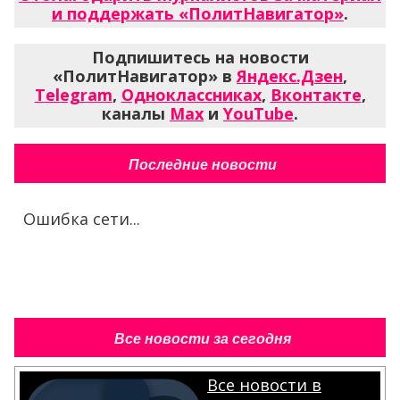
и поддержать «ПолитНавигатор»
.
Подпишитесь на новости
«ПолитНавигатор» в
Яндекс.Дзен
,
Telegram
,
Одноклассниках
,
Вконтакте
,
каналы
Max
и
YouTube
.
Последние новости
Ошибка сети...
Все новости за сегодня
Все новости в