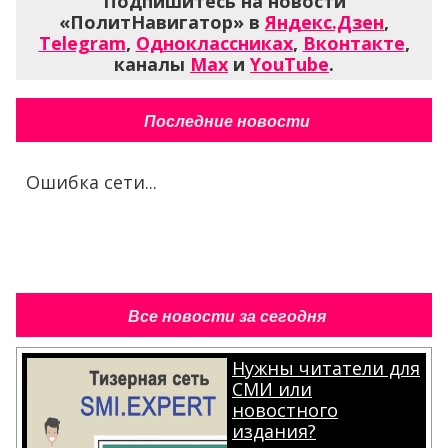
Подпишитесь на новости
«ПолитНавигатор» в
Яндекс.Дзен
,
Telegram
,
Одноклассниках
,
Вконтакте
,
каналы
Max
и
YouTube
.
Последние новости
Ошибка сети...
Все новости за сегодня
Нужны читатели для
СМИ или
новостного
издания?