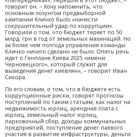
«папередниках», перешли в этот бюджет, –
говорит он. – Хочу напомнить, что
основным лозунгом предвыборной
кампании Кличко было «нанести
сокрушительный удар по коррупции».
Говорили о том, что бюджет теряет по 50
млрд. грн в год от земельных махинаций. Но
за более чем полгода управления команды
Кличко ничего сделано не было. Опять речь
идет о Генплане Киева 2025 «имени
Черновецкого», который служит для
выведения денег киевлян», – говорит Иван
Сикора.
По его словам, о том, что в бюджете есть
коррупционные риски, говорят прогнозы
поступлений по таким статьям, как налог на
недвижимость юрлиц, арендная плата с
юрлиц, земельный налог юрлиц,
парковочный сбор, доходы коммунальных
предприятий, поступление денег паевого
участия в развитие инфраструктуры, деньги