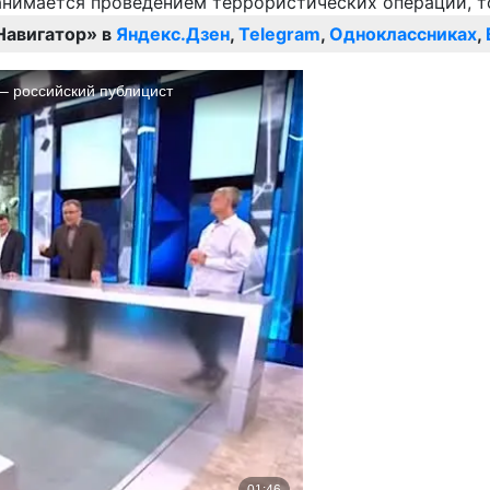
Навигатор» в
Яндекс.Дзен
,
Telegram
,
Одноклассниках
,