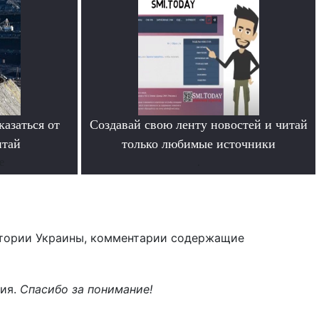
азаться от
Создавай свою ленту новостей и читай
итай
только любимые источники
е
.
тории Украины, комментарии содержащие
ния.
Спасибо за понимание!