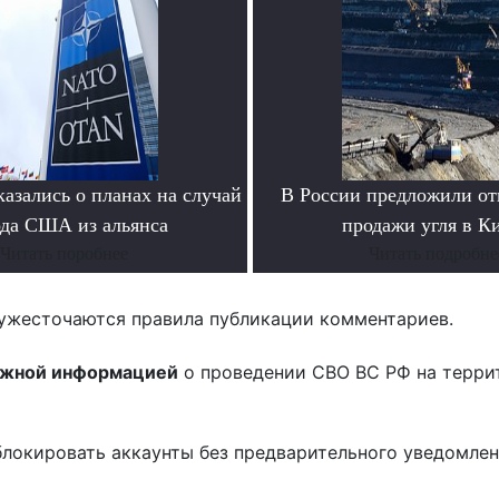
азались о планах на случай
В России предложили отк
да США из альянса
продажи угля в К
Читать поробнее
Читать подробне
ужесточаются правила публикации комментариев.
ожной информацией
о проведении СВО ВС РФ на терри
блокировать аккаунты без предварительного уведомле