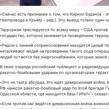
«Сейчас есть признание о том, что Кирилл Буданов –
газопровода в Крыму – ред.). Это вывод только один 
Терроризм преследуется по всему миру – США против 
государство, которое занимается проведением терро
«Рядом с линией соприкосновения находится целый по
натаскивают людей на проведение такого рода операц
людей остаются без энергоснабжения, которые зимой з
В свою очередь российский публицист и радиоведущи
ракетно-бомбовыми ударами по организаторам теракто
«Это не театр абсурда, это идёт диверсионная война.
РФ нанесли ракетно-бомбовый удар по этой бригаде Г
Одесской области, где находится база ГУРа?» – сказал
«Если против нас ведётся диверсионная война военно