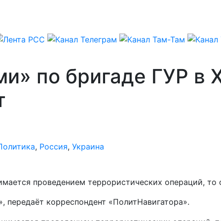
и» по бригаде ГУР в 
т
Политика
,
Россия
,
Украина
нимается проведением террористических операций, то 
», передаёт корреспондент «ПолитНавигатора».