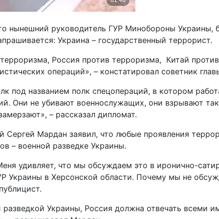
 это нынешний руководитель ГУР Минобороны Украины, 
напрашивается: Украина – государственный террорист.
терроризма, Россия против терроризма, Китай против
ристических операций», – констатировал советник гл
лк под названием полк спецопераций, в котором работ
ий. Они не убивают военнослужащих, они взрывают так
амерзают», – рассказал дипломат.
й Сергей Мардан заявил, что любые проявления терро
в – военной разведке Украины.
 Меня удивляет, что мы обсуждаем это в иронично-сат
УР Украины в Херсонской области. Почему мы не обсуж
 публицист.
й разведкой Украины, Россия должна отвечать всеми 