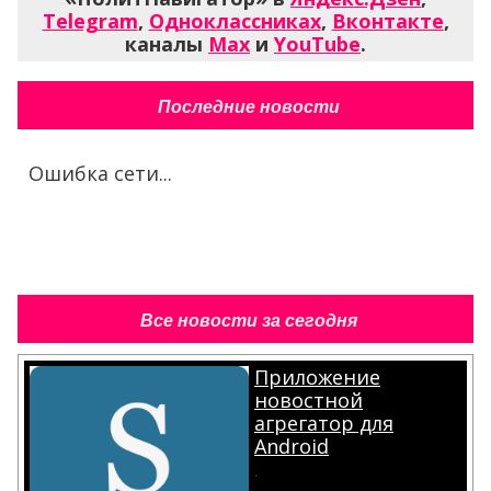
Telegram
,
Одноклассниках
,
Вконтакте
,
каналы
Max
и
YouTube
.
Последние новости
Ошибка сети...
Все новости за сегодня
Приложение
новостной
агрегатор для
Android
.