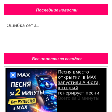
Последние новости
Ошибка сети...
Все новости за сегодня
Песня вместо
открытки: в MAX
запустили AI-бота,
который
генерирует песни
Всего за 2 минуты