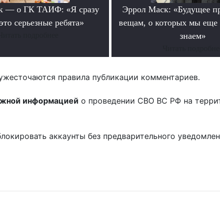
к — о ГК ТАИФ: «Я сразу
Эррол Маск: «Будущее п
это серьезные ребята»
вещам, о которых мы еще 
Читать подробнее
знаем»
Читать подробне
ужесточаются правила публикации комментариев.
ожной информацией
о проведении СВО ВС РФ на терри
блокировать аккаунты без предварительного уведомле
!