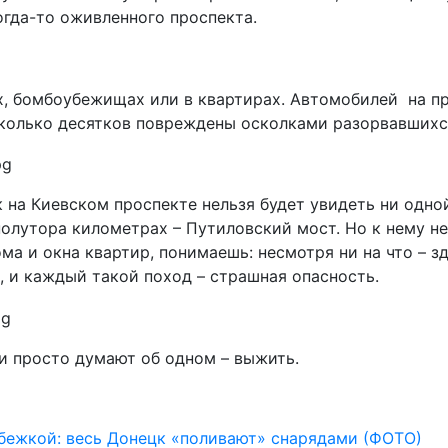
огда-то оживленного проспекта.
, бомбоубежищах или в квартирах. Автомобилей на про
колько десятков повреждены осколками разорвавшихс
ок на Киевском проспекте нельзя будет увидеть ни одн
 полутора километрах – Путиловский мост. Но к нему н
ома и окна квартир, понимаешь: несмотря ни на что – 
, и каждый такой поход – страшная опасность.
ни просто думают об одном – выжить.
бежкой: весь Донецк «поливают» снарядами (ФОТО)