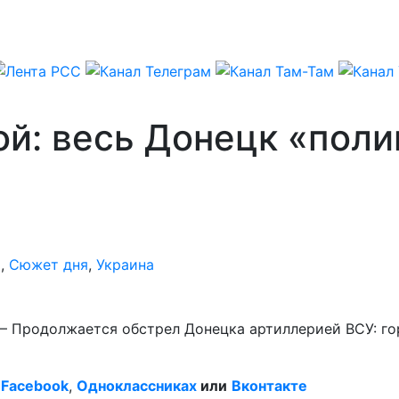
й: весь Донецк «пол
я
,
Сюжет дня
,
Украина
) – Продолжается обстрел Донецка артиллерией ВСУ: г
Facebook
,
Одноклассниках
или
Вконтакте