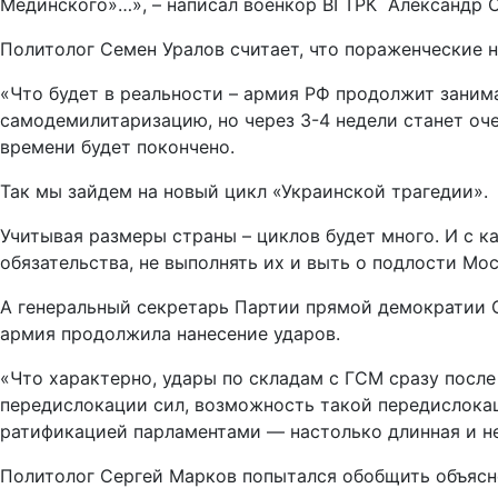
Мединского»…», – написал военкор ВГТРК Александр 
Политолог Семен Уралов считает, что пораженческие 
«Что будет в реальности – армия РФ продолжит занима
самодемилитаризацию, но через 3-4 недели станет очев
времени будет покончено.
Так мы зайдем на новый цикл «Украинской трагедии».
Учитывая размеры страны – циклов будет много. И с к
обязательства, не выполнять их и выть о подлости Мос
А генеральный секретарь Партии прямой демократии О
армия продолжила нанесение ударов.
«Что характерно, удары по складам с ГСМ сразу после
передислокации сил, возможность такой передислокац
ратификацией парламентами — настолько длинная и неп
Политолог Сергей Марков попытался обобщить объясн