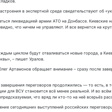
Сладков.
настроения в экспертной среде свидетельствуют об «у
ться ликвидацией армии АТО на Донбассе. Киевские на
идно, что ничем не управляют. И все вернется на круг
аждым циклом будут отваливаться новые города, а Киев
квы», – пишет Уралов.
лег Артамонов обращает внимание – сразу после заве
 завершения переговоров продолжились — то есть, в т
ии для ВСУ становится всё менее реальной. И во всём
редсказуемая, что вряд ли кто-то на неё всерьёз рас
ение сегодняшних выступлений российских переговор