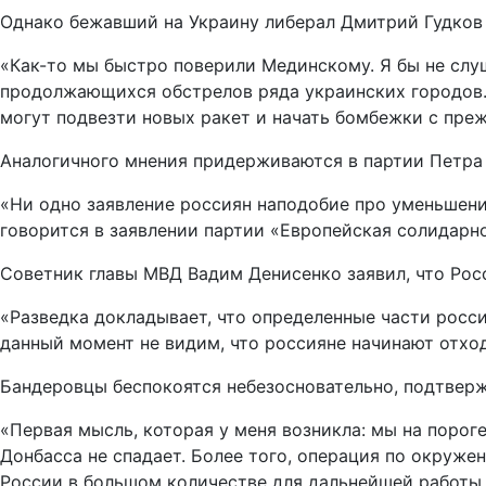
Однако бежавший на Украину либерал Дмитрий Гудков
«Как-то мы быстро поверили Мединскому. Я бы не слу
продолжающихся обстрелов ряда украинских городов. 
могут подвезти новых ракет и начать бомбежки с преж
Аналогичного мнения придерживаются в партии Петра
«Ни одно заявление россиян наподобие про уменьшение
говорится в заявлении партии «Европейская солидарн
Советник главы МВД Вадим Денисенко заявил, что Росс
«Разведка докладывает, что определенные части росси
данный момент не видим, что россияне начинают отход
Бандеровцы беспокоятся небезосновательно, подтвер
«Первая мысль, которая у меня возникла: мы на пороге
Донбасса не спадает. Более того, операция по окруже
России в большом количестве для дальнейшей работы н