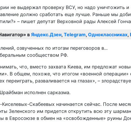
рии не выдержал проверку ВСУ, но надо уничтожить и 
давление должно сработать еще лучше. Раньше мы доби
етили?» – пишет депутат Верховной рады Алексей Гонча
Навигатор» в
Яндекс.Дзен
,
Telegram
,
Одноклассниках
,
иберальным сообществом РФ.
нимать, что, вместо захвата Киева, им предложат новы
. В общем, похоже, что итогом «военной операции» с
ех переиграть, разваливается на глазах», – злорадств
Шрайбман исполнен сарказма.
-Киселевых-Скабеевых начинается сейчас. После меся
нты Зеленского им придется открутить всю эту шарман
ины в Евросоюзе в обмен на «освобожденные» руины Дон