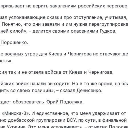
 призывает не верить заявлениям российских перегов
шал успокаивающие сказки про отступление, учитывая,
Понятно, что они завязли и им нужна перегруппировка
ней силой», – делится своими опасениями Гудков.
 Порошенко.
 военных угроз для Киева и Чернигова не отвечают де
ость».
ия так и не отвела войска от Киева и Чернигова.
йских войск начали выходить. Но в то же время, на б
ить со своих позиций», – сказал Денисенко.
ждает обозреватель Юрий Подоляка.
 «Минска-3». И единственное, что меня удерживает от 
нию донбасской группировки ВСУ, по сути, в финальной
а Украине. Это меня успокаивает», – отметил Подоляк