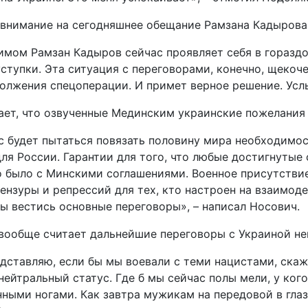
внимание на сегодняшнее обещание Рамзана Кадырова 
имом Рамзан Кадыров сейчас проявляет себя в горазд
 уступки. Эта ситуация с переговорами, конечно, щекоч
должения спецоперации. И примет верное решение. Усл
ет, что озвученные Мединским украинские пожелания 
с будет пытаться повязать половину мира необходимо
ля России. Гарантии для того, что любые достигнутые 
о было с Минскими соглашениями. Военное присутствие
нзуры и репрессий для тех, кто настроен на взаимоде
ы вестись основные переговоры», – написал Носович.
вообще считает дальнейшие переговоры с Украиной н
едставляю, если бы мы воевали с теми нацистами, скаже
йтральный статус. Где б мы сейчас полы мели, у кого
ными ногами. Как завтра мужикам на передовой в глаз