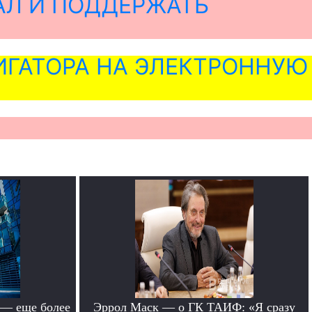
АЛ И ПОДДЕРЖАТЬ
ГАТОРА НА ЭЛЕКТРОННУЮ
 — еще более
Эррол Маск — о ГК ТАИФ: «Я сразу