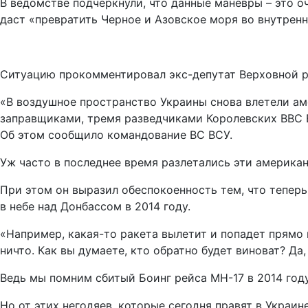
В ведомстве подчеркнули, что данные манёвры – это о
даст «превратить Черное и Азовское моря во внутренн
Ситуацию прокомментировал экс-депутат Верховной 
«В воздушное пространство Украины снова влетели ам
заправщиками, тремя разведчиками Королевских ВВС 
Об этом сообщило командование ВС ВСУ.
Уж часто в последнее время разлетались эти американ
При этом он выразил обеспокоенность тем, что тепер
в небе над Донбассом в 2014 году.
«Например, какая-то ракета вылетит и попадет прямо в
ничто. Как вы думаете, кто обратно будет виноват? Да,
Ведь мы помним сбитый Боинг рейса МН-17 в 2014 году
Но от этих негодяев, которые сегодня правят в Украин