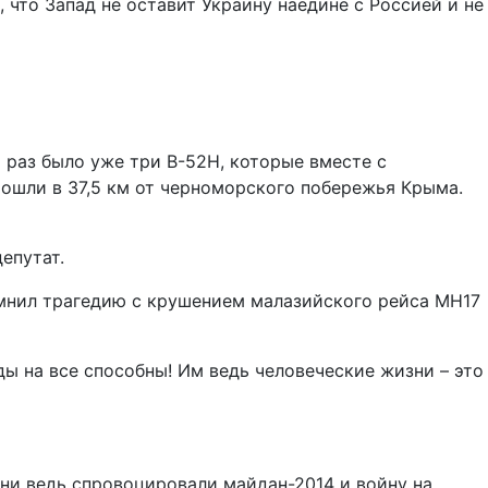
 что Запад не оставит Украину наедине с Россией и не
 раз было уже три В-52H, которые вместе с
шли в 37,5 км от черноморского побережья Крыма.
епутат.
омнил трагедию с крушением малазийского рейса MH17
ады на все способны! Им ведь человеческие жизни – это
ни ведь спровоцировали майдан-2014 и войну на