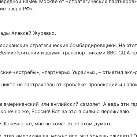
чередной намёк Москве от «стратегических партнёров»,
ие озёра РФ».
рады Алексей Журавко.
ериканские стратегические бомбардировщики. На этот
Великобритании и двумя транспортниками ВВС США про
ские «ястребы», «партнеры» Украины», – отметил экс-д
ь никто не застрахован от кровавых провокаций и нап
 американский̆ или английский самолет. А ведь эти г
 конечно же, Россия! Вот за это я сильно переживаю.
. Конечно же, мне не хочется об этом думать.
е, этих американцев, можно все, что хочешь ожидать! О