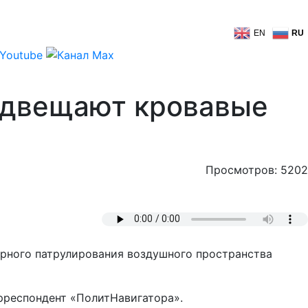
EN
RU
едвещают кровавые
Просмотров: 5202
лярного патрулирования воздушного пространства
рреспондент «ПолитНавигатора».