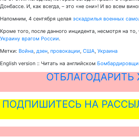
Донбассе. И, как всегда, – это «не они»! И во всем ви
Напомним, 4 сентября целая
эскадрилья военных сам
Кроме того, после данного инцидента, несмотря на т
Украину врагом России
.
Метки:
Война
,
дзен
,
провокации
,
США
,
Украина
English version :: Читать на английском
Бомбардировщик
ОТБЛАГОДАРИТЬ 
ПОДПИШИТЕСЬ НА РАССЫ