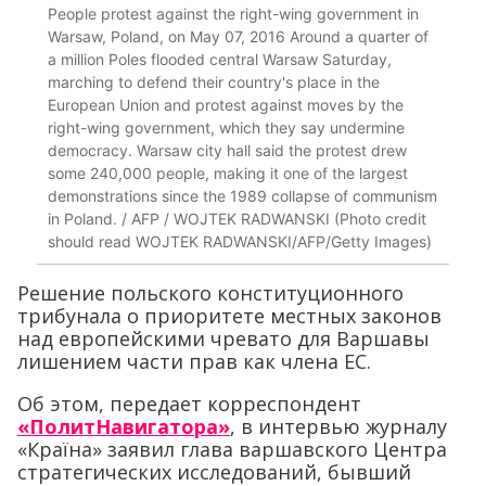
People protest against the right-wing government in
Warsaw, Poland, on May 07, 2016 Around a quarter of
a million Poles flooded central Warsaw Saturday,
marching to defend their country's place in the
European Union and protest against moves by the
right-wing government, which they say undermine
democracy. Warsaw city hall said the protest drew
some 240,000 people, making it one of the largest
demonstrations since the 1989 collapse of communism
in Poland. / AFP / WOJTEK RADWANSKI (Photo credit
should read WOJTEK RADWANSKI/AFP/Getty Images)
Решение польского конституционного
трибунала о приоритете местных законов
над европейскими чревато для Варшавы
лишением части прав как члена ЕС.
Об этом, передает корреспондент
«ПолитНавигатора»
, в интервью журналу
«Країна» заявил глава варшавского Центра
стратегических исследований, бывший