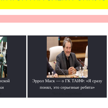
нской
Эррол Маск — о ГК ТАИФ: «Я сразу
ки
понял, это серьезные ребята»
е
Читать подробнее