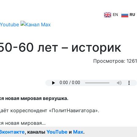
EN
RU
50-60 лет – историк
Просмотров: 1261
я новая мировая верхушка.
даёт корреспондент «ПолитНавигатора».
Вконтакте
, каналы
YouTube
и
Max
.