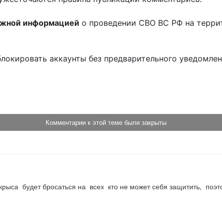
ожной информацией
о проведении СВО ВС РФ на терри
блокировать аккаунты без предварительного уведомле
!
Комментарии к этой теме были закрыты
крыса  будет бросаться на  всех  кто не может себя защитить,  поэ