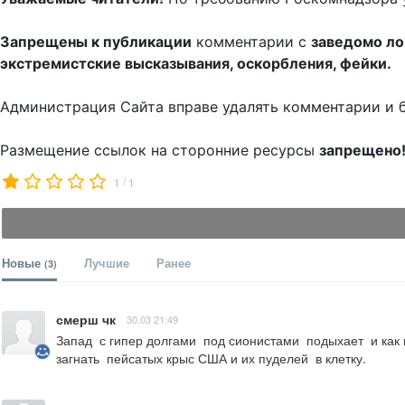
Запрещены к публикации
комментарии с
заведомо л
экстремистские высказывания, оскорбления, фейки.
Администрация Сайта вправе удалять комментарии и 
Размещение ссылок на сторонние ресурсы
запрещено
/
1
1
Новые
Лучшие
Ранее
(3)
смерш чк
30.03 21:49
Запад  с гипер долгами  под сионистами  подыхает  и как 
загнать  пейсатых крыс США и их пуделей  в клетку.