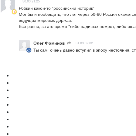
30.03 21:25
Робкий какой-то "российский историк".

Мог бы и пообещать, что лет через 50-60 Россия окажетс
ведущих мировых держав.

Все равно, за это время "либо падишах помрет, либо ишак 
Олег Фоминов
ㅤ
31.03 07:02
Ты сам  очень давно вступил в эпоху нестояния, с