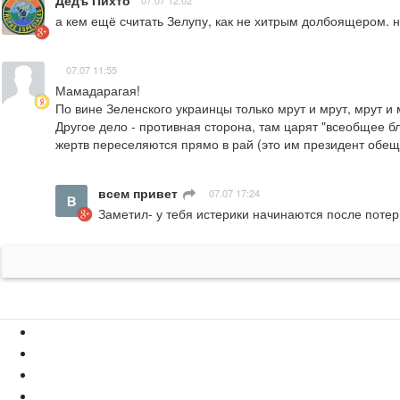
Дедъ Пихто
07.07 12:02
а кем ещё считать Зелупу, как не хитрым долбоящером. на
07.07 11:55
Мамадарагая!

По вине Зеленского украинцы только мрут и мрут, мрут и мр
Другое дело - противная сторона, там царят "всеобщее бл
жертв переселяются прямо в рай (это им президент обеща
всем привет
ㅤ
07.07 17:24
Заметил- у тебя истерики начинаются после потер