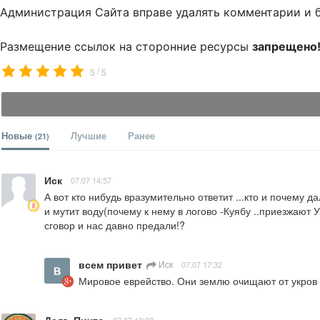
Администрация Сайта вправе удалять комментарии и 
Размещение ссылок на сторонние ресурсы
запрещено
/
5
5
Новые
Лучшие
Ранее
(21)
Иск
07.07 14:57
А вот кто нибудь вразумительно ответит ...кто и почему 
и мутит воду(почему к нему в логово -Куябу ..приезжают 
сговор и нас давно предали!?
всем привет
Иск
07.07 17:32
Мировое еврейство. Они землю очищают от укров 