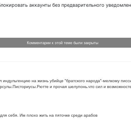
блокировать аккаунты без предварительного уведомле
!
Комментарии к этой теме были закрыты
дал индульгенцию на жизнь убийце "братского народа"-мелкому писс
Урсулы.Писториусы.Рютте и прочая шелупонь.что сил и возможностей
для себя. Им плохо жить на пяточке среди арабов