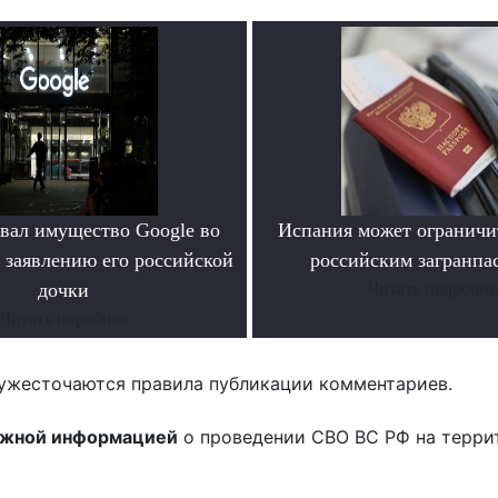
овал имущество Google во
Испания может ограничит
 заявлению его российской
российским загранпа
дочки
Читать подробне
Читать поробнее
ужесточаются правила публикации комментариев.
ожной информацией
о проведении СВО ВС РФ на терри