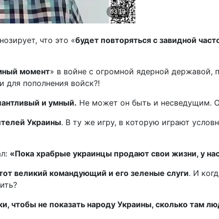
озирует, что это «
будет повторяться с завидной част
мный момент
» в войне с огромной ядерной державой, 
и для пополнения войск?!
лантливый и умный.
Не может он быть и несведущим. Он 
жителей Украины
. В ту же игру, в которую играют усло
ал:
«Пока храбрые украинцы продают свои жизни, у нас
этот великий командующий и его зеленые слуги
. И ког
ить?
ки, чтобы не показать народу Украины, сколько там л