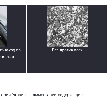
ь въезд по
Все против всех
спортам
.
е
тории Украины, комментарии содержащие