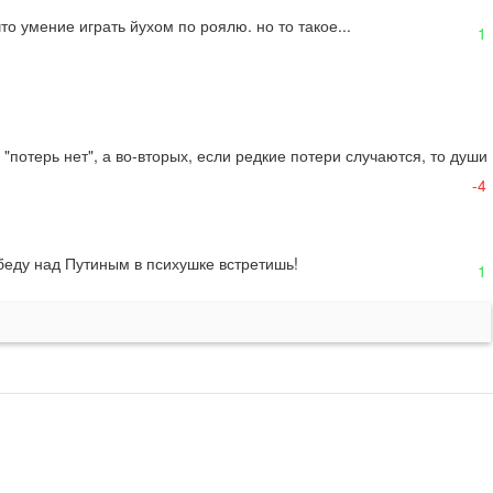
о умение играть йухом по роялю. но то такое...
1
"потерь нет", а во-вторых, если редкие потери случаются, то души 
-4
беду над Путиным в психушке встретишь!
1