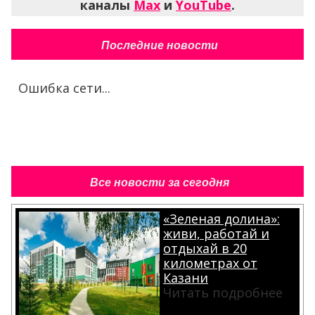
каналы
Max
и
YouTube
.
Последние новости
Ошибка сети...
Все новости за сегодня
«Зеленая долина»:
живи, работай и
отдыхай в 20
километрах от
Казани
Читать подробнее