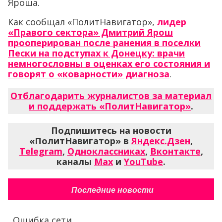
Яроша.
Как сообщал «ПолитНавигатор»,
лидер
«Правого сектора» Дмитрий Ярош
прооперирован после ранения в поселки
Пески на подступах к Донецку: врачи
немногословны в оценках его состояния и
говорят о «коварности» диагноза
.
Отблагодарить журналистов за материал
и поддержать «ПолитНавигатор»
.
Подпишитесь на новости
«ПолитНавигатор» в
Яндекс.Дзен
,
Telegram
,
Одноклассниках
,
Вконтакте
,
каналы
Max
и
YouTube
.
Последние новости
Ошибка сети...