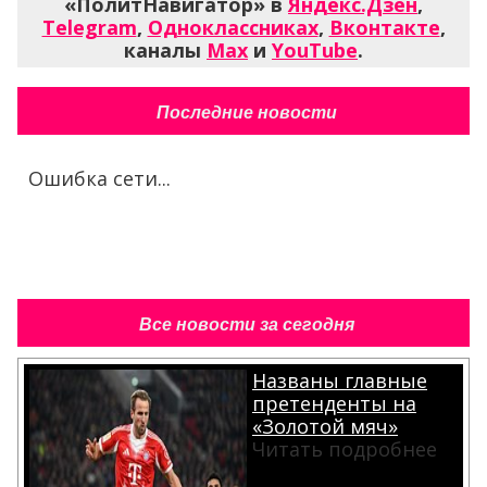
«ПолитНавигатор» в
Яндекс.Дзен
,
Telegram
,
Одноклассниках
,
Вконтакте
,
каналы
Max
и
YouTube
.
Последние новости
Ошибка сети...
Все новости за сегодня
Названы главные
претенденты на
«Золотой мяч»
Читать подробнее