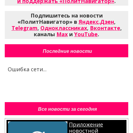
и поддержать «ПолитНавигатор»
.
Подпишитесь на новости
«ПолитНавигатор» в
Яндекс.Дзен
,
Telegram
,
Одноклассниках
,
Вконтакте
,
каналы
Max
и
YouTube
.
Последние новости
Ошибка сети...
Все новости за сегодня
Приложение
новостной