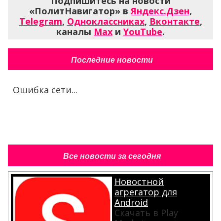
Подпишитесь на новости
«ПолитНавигатор» в
Яндекс.Дзен
,
Telegram
,
Одноклассниках
,
Вконтакте
,
каналы
Max
и
YouTube
.
Последние новости
Ошибка сети...
Все новости за сегодня
Новостной
агрегатор для
Android
Скачать в Play