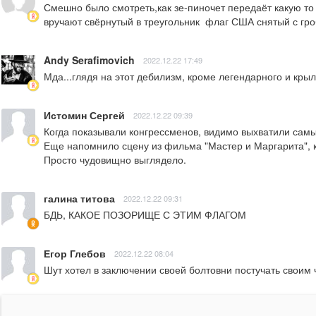
Смешно было смотреть,как зе-пиночет передаёт какую то
вручают свёрнутый в треугольник  флаг США снятый с гро
Andy Serafimovich
2022.12.22 17:49
Мда...глядя на этот дебилизм, кроме легендарного и крыл
Истомин Сергей
2022.12.22 09:39
Когда показывали конгрессменов, видимо выхватили самых 
Еще напомнило сцену из фильма "Мастер и Маргарита", ко
Просто чудовищно выглядело.
галина титова
2022.12.22 09:31
БДЬ, КАКОЕ ПОЗОРИЩЕ С ЭТИМ ФЛАГОМ
Егор Глебов
2022.12.22 08:04
Шут хотел в заключении своей болтовни постучать своим 