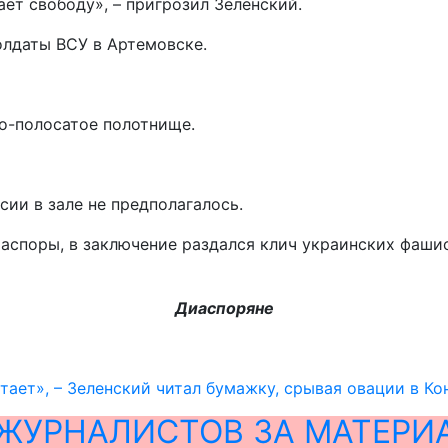
ает свободу», – пригрозил Зеленский.
олдаты ВСУ в Артемовске.
о-полосатое полотнище.
ии в зале не предполагалось.
аспоры, в заключение раздался клич украинских фашис
Диаспоряне
тает», – Зеленский читал бумажку, срывая овации в Ко
ЖУРНАЛИСТОВ ЗА МАТЕРИ