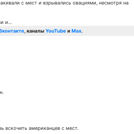
какивали с мест и взрывались овациями, несмотря на
Вконтакте
, каналы
YouTube
и
Max
.
н.
ь вскочить американцев с мест.