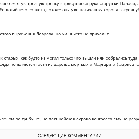
 сине-жёлтую грязную тряпку в трясущиеся руки старушки Пелоси, 
ба погибшего солдата,похоже они уже потихоньку хоронят окраину!
атого выражения Лаврова, на ум ничего не приходит...
старых, как будто из могил только что вышли или собрались туда.
гда появляются гости из царства мертвых и Маргарита (актриса Ков
членом по трибунке, но полицейская охрана конгресса ему не разре
СЛЕДУЮЩИЕ КОММЕНТАРИИ