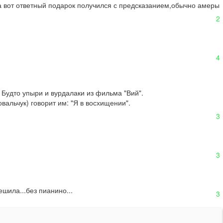
а вот ответный подарок получился с предсказанием,обычно амеры 
2
4
 Будто упыри и вурдалаки из фильма "Вий".

альчук) говорит им: "Я в восхищении".

3
3
шила...без пианино...
3