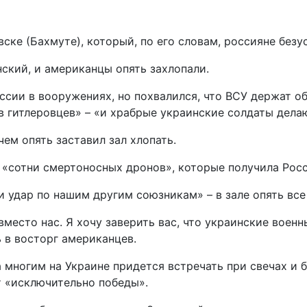
ске (Бахмуте), который, по его словам, россияне безу
нский, и американцы опять захлопали.
сии в вооружениях, но похвалился, что ВСУ держат о
 гитлеровцев» – «и храбрые украинские солдаты делаю
чем опять заставил зал хлопать.
«сотни смертоносных дронов», которые получила Росс
и удар по нашим другим союзникам» – в зале опять все
место нас. Я хочу заверить вас, что украинские воен
ь в восторг американцев.
а многим на Украине придется встречать при свечах и 
т «исключительно победы».