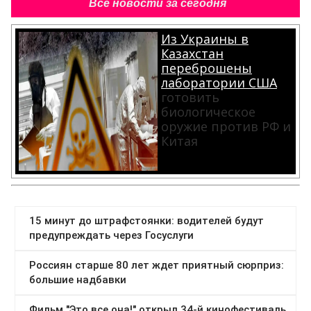
Все новости за сегодня
Из Украины в
Казахстан
переброшены
лаборатории США
готовить
биологическое
оружие против РФ и
Китая