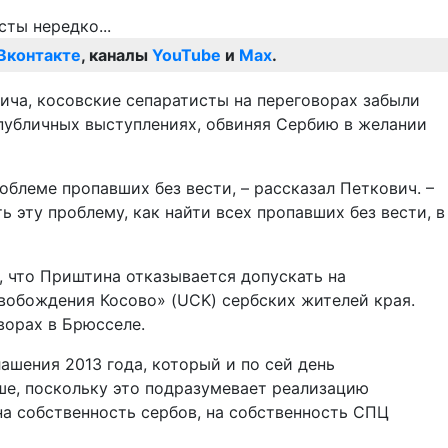
Вконтакте
, каналы
YouTube
и
Max
.
ича, косовские сепаратисты на переговорах забыли
публичных выступлениях, обвиняя Сербию в желании
облеме пропавших без вести, – рассказал Петкович. –
ь эту проблему, как найти всех пропавших без вести, в
, что Приштина отказывается допускать на
вобождения Косово» (
UCK
) сербских жителей края.
ворах в Брюсселе.
шения 2013 года, который и по сей день
ьше, поскольку это подразумевает реализацию
на собственность сербов, на собственность СПЦ