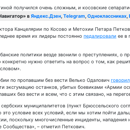
Навигатор» в
Яндекс.Дзен
,
Telegram
,
Одноклассниках
,
ектора Канцелярии по Косово и Метохии Петара Петков
следнее время их лидеры постоянно
педалировали
ее в 
банские политики везде звонили о преступлениях, о пр
 конкретно нужно ответить на вопрос о том, как решит
 словом».
рбии по пропавшим без вести Велько Одалович
говорил
ти эксгумацию останков, убитых боевиками «Армии ос
вших без вести и всем, что с этим связано, на перего
сербских муниципалитетов (пункт Брюссельского согла
то это условие всех условий, если мы хотим пойти дал
хии, поскольку многочисленные инциденты, нападения 
 Сообщества», – отметил Петкович.