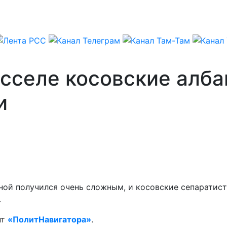
юсселе косовские алб
и
ой получился очень сложным, и косовские сепаратист
.
нт
«ПолитНавигатора»
.