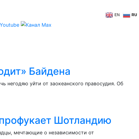
EN
RU
водит» Байдена
ь негодяю уйти от заокеанского правосудия. Об
з профукает Шотландию
ндцы, мечтающие о независимости от