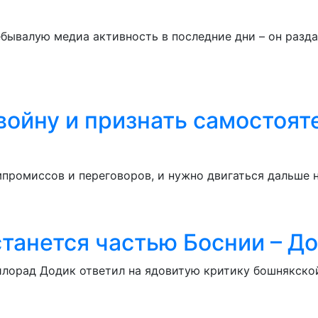
бывалую медиа активность в последние дни – он разда
войну и признать самостоят
промиссов и переговоров, и нужно двигаться дальше н
танется частью Боснии – Д
лорад Додик ответил на ядовитую критику бошнякской