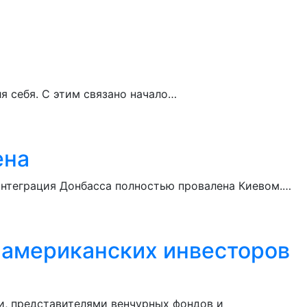
я себя. С этим связано начало…
ена
еинтеграция Донбасса полностью провалена Киевом.…
и американских инвесторов
и, представителями венчурных фондов и