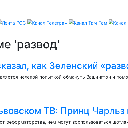
е 'развод'
казал, как Зеленский «раз
вляется нелепой попыткой обмануть Вашингтон и помоч
львовском ТВ: Принц Чарль
от реформаторства, чем могут воспользоваться шотла